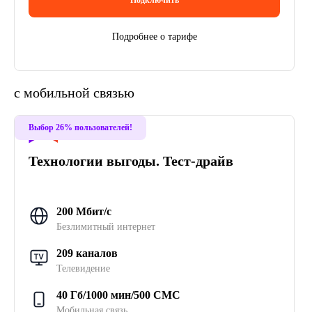
Подробнее о тарифе
с мобильной связью
Хит
Выбор 26% пользователей!
Технологии выгоды. Тест-драйв
200 Мбит/с
Безлимитный интернет
209 каналов
Телевидение
40 Гб/1000 мин/500 СМС
Мобильная связь