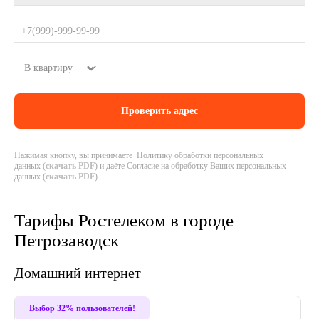
Нажимая кнопку, вы принимаете Политику обработки персональных
данных (
скачать PDF
) и даёте Согласие на обработку Ваших персональных
данных (
скачать PDF
)
Тарифы Ростелеком в городе
Петрозаводск
Домашний интернет
Хит
Выбор 32% пользователей!