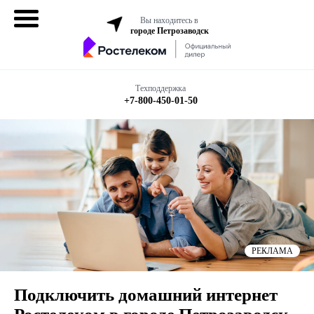
Вы находитесь в
городе Петрозаводск
Домашний
интернет
Техподдержка
+7-800-450-01-50
Интернет + ТВ
Все в одном
Все тарифы
Мобильная
связь
РЕКЛАМА
Бизнесу
Подключить домашний интернет
Подключить